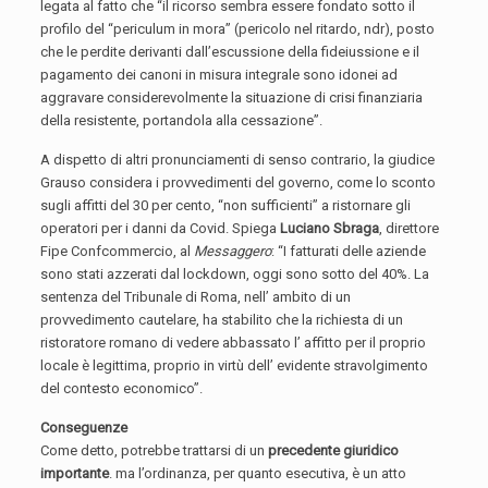
legata al fatto che “il ricorso sembra essere fondato sotto il
profilo del “periculum in mora” (pericolo nel ritardo, ndr), posto
che le perdite derivanti dall’escussione della fideiussione e il
pagamento dei canoni in misura integrale sono idonei ad
aggravare considerevolmente la situazione di crisi finanziaria
della resistente, portandola alla cessazione”.
A dispetto di altri pronunciamenti di senso contrario, la giudice
Grauso considera i provvedimenti del governo, come lo sconto
sugli affitti del 30 per cento, “non sufficienti” a ristornare gli
operatori per i danni da Covid. Spiega
Luciano Sbraga
, direttore
Fipe Confcommercio, al
Messaggero
: “I fatturati delle aziende
sono stati azzerati dal lockdown, oggi sono sotto del 40%. La
sentenza del Tribunale di Roma, nell’ ambito di un
provvedimento cautelare, ha stabilito che la richiesta di un
ristoratore romano di vedere abbassato l’ affitto per il proprio
locale è legittima, proprio in virtù dell’ evidente stravolgimento
del contesto economico”.
Conseguenze
Come detto, potrebbe trattarsi di un
precedente giuridico
importante
. ma l’ordinanza, per quanto esecutiva, è un atto