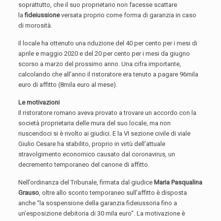
soprattutto, che il suo proprietario non facesse scattare
la
fideiussione
versata proprio come forma di garanzia in caso
di morosità.
Il locale ha ottenuto una riduzione del 40 per cento per i mesi di
aprile e maggio 2020 e del 20 per cento per i mesi da giugno
scorso a marzo del prossimo anno. Una cifra importante,
calcolando che all’anno il ristoratore era tenuto a pagare 96mila
euro di affitto (8mila euro al mese).
Le motivazioni
Il ristoratore romano aveva provato a trovare un accordo con la
società proprietaria delle mura del suo locale, ma non
riuscendoci si è rivolto ai giudici. E la VI sezione civile di viale
Giulio Cesare ha stabilito, proprio in virtù dell’attuale
stravolgimento economico causato dal coronavirus, un
decremento temporaneo del canone di affitto.
Nell’ordinanza del Tribunale, firmata dal giudice
Maria Pasqualina
Grauso
, oltre allo sconto temporaneo sull’affitto è disposta
anche “la sospensione della garanzia fideiussoria fino a
un’esposizione debitoria di 30 mila euro”. La motivazione è