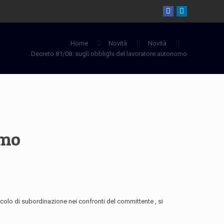
Home
Novità
Novità
Decreto 81/08: sugli obblighi del lavoratore autonomo
omo
colo di subordinazione nei confronti del committente , si