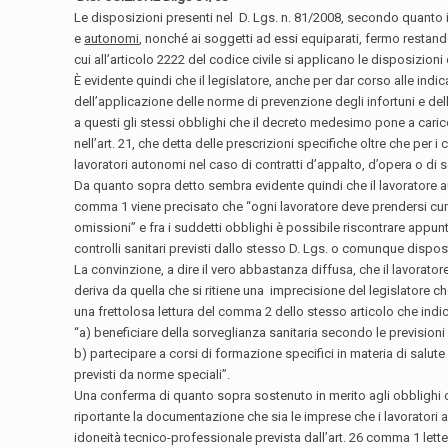
Le disposizioni presenti nel D. Lgs. n. 81/2008, secondo quanto ind
e
autonomi
, nonché ai soggetti ad essi equiparati, fermo restand
cui all’articolo 2222 del codice civile si applicano le disposizioni di
È evidente quindi che il legislatore, anche per dar corso alle indic
dell’applicazione delle norme di prevenzione degli infortuni e dell
a questi gli stessi obblighi che il decreto medesimo pone a carico
nell’art. 21, che detta delle prescrizioni specifiche oltre che per 
lavoratori autonomi nel caso di contratti d’appalto, d’opera o di
Da quanto sopra detto sembra evidente quindi che il lavoratore auto
comma 1 viene precisato che “ogni lavoratore deve prendersi cura d
omissioni” e fra i suddetti obblighi è possibile riscontrare appu
controlli sanitari previsti dallo stesso D. Lgs. o comunque disp
La convinzione, a dire il vero abbastanza diffusa, che il lavorator
deriva da quella che si ritiene una imprecisione del legislatore c
una frettolosa lettura del comma 2 dello stesso articolo che indic
“a) beneficiare della sorveglianza sanitaria secondo le previsioni d
b) partecipare a corsi di formazione specifici in materia di salute e
previsti da norme speciali”.
Una conferma di quanto sopra sostenuto in merito agli obblighi ch
riportante la documentazione che sia le imprese che i lavoratori aut
idoneità tecnico-professionale prevista dall’art. 26 comma 1 lette