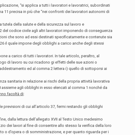
zione, “si applica a tutti i lavoratori e lavoratrici, subordinati
a 11 precisa in più che “nei confronti dei lavoratori autonomi
di
a tutela della salute e della sicurezza sul lavoro e
222 del codice civile agli altri lavoratori imponendo di conseguenza
sizioni che sono ad essi destinati specificatamente e contenute sia
t. 26 il quale impone degli obblighi a carico anche degli stessi
carico di tutti i lavoratori. In tale articolo, peraltro, al
go di lavoro su cui ricadono gi effetti delle sue azioni o
 addestramento ed al comma 2 lettera i) quello di sottoporsi ai
 sanitaria in relazione ai rischi della propria attività lavorativa
2008 assieme agli obblighi in esso elencati al comma 1 nonché da
nno facoltà di
:
e previsioni di cui all’articolo 37, fermi restando gli obblighi
ine, dalla lettura dell’allegato XVII al Testo Unico medesimo
 dei lavori al fine di consentire allo stesso la verifica della loro
alto o d’opera o di somministrazione, e per quanto riguarda per i