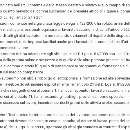
icato nell’art. 3 comma 4 dello stesso decreto e relativo al suo campo di applica
o quanto previsto dai commi successivi del presente articolo” il quale al comm
 cui agli articoli 21 e 26“.
azioni contenute nella già citata legge delega n. 123/2007, ha voluto, ai fini dell
e malattia professionali, equiparare i lavoratori autonomi di cui all’articolo 2
 di tutti gli altri lavoratori, fermo restando ovviamente il rispetto delle dispo
i componenti delle imprese familiari anche per i lavoratori autonomi, che nell’ar
 somministrazione.
nomo debba adempiere agli obblighi che il D. Lgs. n. 81/2008 con l’art. 20 pone a 
ella propria salute e sicurezza e di quelle delle altre persone presenti sul luo
nto al comma 2 lettera h) quello di partecipare ai programmi di formazione e di
osti dal medico competente
e autonomo non abbia l’obbligo di sottoporsi alla formazione ed alla sorveglianza
he li avrebbe dovuti inserire esplicitamente nell’articolo 21 del D. Lgs. n. 81/
a che i soggetti di cui al comma 1, fra i quali appunto i lavoratori autonomi,
ha
i cui all’articolo 41, fermi restando gli obblighi previsti da norme speciali;
 sicurezza sul lavoro, incentrati sui rischi propri delle attività svolte, secondo l
e il Testo Unico ha inteso porre a carico dei lavoratori autonomi discende, inf
onomi devono rilasciare, in caso di appalto, al datore di lavoro prima dell’inizio
ra a) del D. Lgs. n. 81/2008, riportante gli obblighi connessi ai contratti d’app