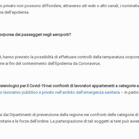
o privato non possono diffondere, attraverso siti web o altri canali, i nominativ
ne dell’epidemia.
corporea dei passeggeri negli aeroporti?
hanno previsto la possibilità di effettuare controlli della temperatura corporea a
sarie ai fini del contenimento dell’Epidemia da Coronavirus.
rologici per il Covid-19 nei confronti di lavoratori appartenenti a categorie a 
 lavorativo pubblico e privato nell’ambito dell’emergenza sanitaria
– in parti
 dai Dipartimenti di prevenzione della regione nei confronti delle categorie di
anitarie e le forze dell’ordine. La partecipazione di tali soggetti ai test può avv