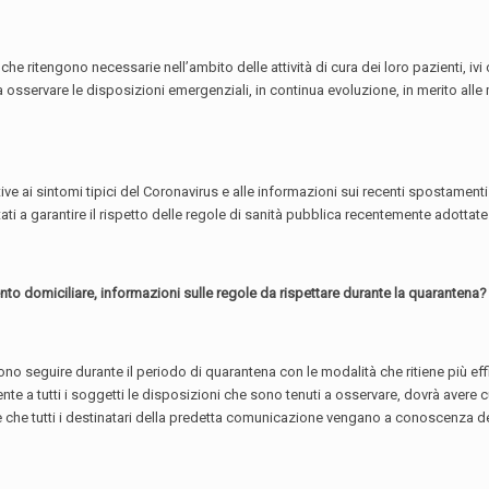
 che ritengono necessarie nell’ambito delle attività di cura dei loro pazienti, 
a osservare le disposizioni emergenziali, in continua evoluzione, in merito alle m
ve ai sintomi tipici del Coronavirus e alle informazioni sui recenti spostamenti 
ati a garantire il rispetto delle regole di sanità pubblica recentemente adottate
mento domiciliare, informazioni sulle regole da rispettare durante la quarantena?
o seguire durante il periodo di quarantena con le modalità che ritiene più effica
 a tutti i soggetti le disposizioni che sono tenuti a osservare, dovrà avere cur
che tutti i destinatari della predetta comunicazione vengano a conoscenza dell’