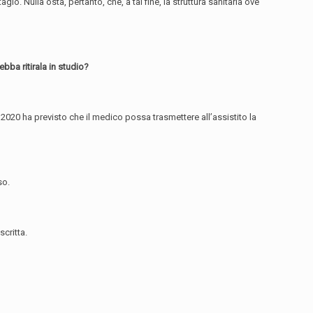
gio. Nulla osta, pertanto, che, a tal fine, la struttura sanitaria ove
ebba ritirala in studio?
rzo 2020 ha previsto che il medico possa trasmettere all’assistito la
so.
critta.