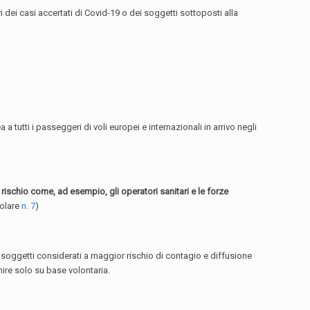
i dei casi accertati di Covid-19 o dei soggetti sottoposti alla
 tutti i passeggeri di voli europei e internazionali in arrivo negli
rischio come, ad esempio, gli operatori sanitari e le forze
colare
n. 7
)
 soggetti considerati a maggior rischio di contagio e diffusione
enire solo su base volontaria.