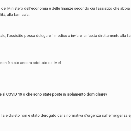
el Ministero dell’economia e delle finanze secondo cui l’assistito che abbia ri
tà, alla farmacia.
, l’assistito possa delegare il medico a inviare la ricetta direttamente alla f
 non è stato ancora adottato dal Mef.
tive al COVID 19 o che sono state poste in isolamento domiciliare?
alute. Tale divieto non è stato derogato dalla normativa d’urgenza sull’emergenz