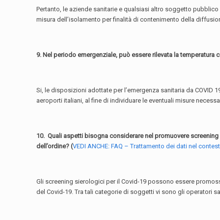
Pertanto, le aziende sanitarie e qualsiasi altro soggetto pubblico 
misura dell’isolamento per finalità di contenimento della diffusio
9. Nel periodo emergenziale, può essere rilevata la temperatura 
Si, le disposizioni adottate per l’emergenza sanitaria da COVID 19, 
aeroporti italiani, al fine di individuare le eventuali misure neces
10. Quali aspetti bisogna considerare nel promuovere screening sie
dell’ordine? (
VEDI ANCHE: FAQ – Trattamento dei dati nel contesto
Gli screening sierologici per il Covid-19 possono essere promossi
del Covid-19. Tra tali categorie di soggetti vi sono gli operatori s