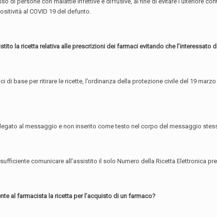
 di persone con malattie infettive e diffusive, al fine di evitare l’ulteriore conta
ositività al COVID 19 del defunto.
ito la ricetta relativa alle prescrizioni dei farmaci evitando che l’interessato d
dici di base per ritirare le ricette, l’ordinanza della protezione civile del 19 ma
à allegato al messaggio e non inserito come testo nel corpo del messaggio stes
fficiente comunicare all’assistito il solo Numero della Ricetta Elettronica pres
te al farmacista la ricetta per l’acquisto di un farmaco?