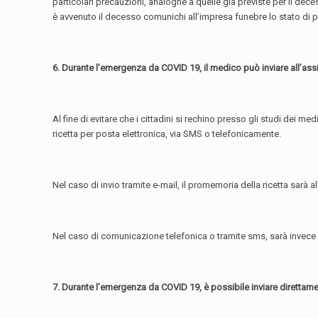
particolari precauzioni, analoghe a quelle già previste per il decesso
è avvenuto il decesso comunichi all’impresa funebre lo stato di p
6. Durante l’emergenza da COVID 19, il medico può inviare all’assist
Al fine di evitare che i cittadini si rechino presso gli studi dei me
ricetta per posta elettronica, via SMS o telefonicamente.
Nel caso di invio tramite e-mail, il promemoria della ricetta sar
Nel caso di comunicazione telefonica o tramite sms, sarà invece su
7. Durante l’emergenza da COVID 19, è possibile inviare direttamen