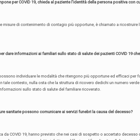
tampone per COVID 19, chieda al paziente l’identità della persona positiva con c
 le misure di contenimento di contagio più opportune, è chiamato a ricostruire la 
r per dare informazioni ai familiari sullo stato di salute dei pazienti COVID 19
, possono individuare le modalità che ritengono più opportune ed efficaci per for
tale contesto, nulla osta che la struttura di ricovero dedichi un numero verde
nformazioni sullo stato di salute del familiare ricoverato.
ture sanitarie possono comunicare ai servizi funebri la causa del decesso?
a da COVID 19, hanno previsto che nei casi di sospetto o accertato decesso d