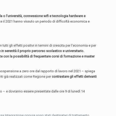
la o l’università, connessione wifi e tecnologia hardware e
te il 2021 hanno vissuto un periodo di difficoltà economica e
tutti gli effetti positivi in termini di crescita per l’economia e per
e in serenità il proprio percorso scolastico e universitario.
enze con la possibilità di frequentare corsi di formazione e master
con sospensione a zero ore dal rapporto di lavoro nel 2021 – spiega
nti già realizzati come Regione per
contrastare gli effetti derivanti
ino – e dovranno essere presentate dalle ore 9 di lunedì 14
sa Integrazione oppure sono stati destinatari di trattamento