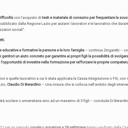
difficoltà
con l’acquisto di
testi e materiale di consumo per frequentare la scuo
blicato dalla Regione Lazio per aiutare i lavoratori e le lavoratrici che duran
zatori sociali”.
tti.
he educative e formative le persone e le loro famiglie
– continua Zingaretti – con 
 genitori un aiuto concreto per garantire ai propri figli la possibilità di svolger
gli, l’opportunità di investire nella formazione per rafforzare le proprie compet
atori e quelle lavoratrici a cui è stata applicata la Cassa Integrazione o FIS, 
azio,
Claudio Di Berardino
– Una misura che si colloca nell’ambito degli interve
n età scolare o universitaria sino ad un massimo di 3 figli – conclude Di Berard
021 per un periodo
uguale o superiore a 28 settimane
hanno usufruito della Cas