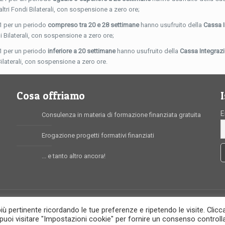
 altri Fondi Bilaterali, con sospensione a zero ore;
1 per un periodo
compreso tra 20 e 28 settimane
hanno usufruito della
Cassa 
di Bilaterali, con sospensione a zero ore;
1 per un periodo
inferiore a 20 settimane
hanno usufruito della
Cassa Integraz
 Bilaterali, con sospensione a zero ore.
Cosa offriamo
E
Consulenza in materia di formazione finanziata gratuita
Erogazione progetti formativi finanziati
... e tanto altro ancora!
più pertinente ricordando le tue preferenze e ripetendo le visite. Clic
, puoi visitare "Impostazioni cookie" per fornire un consenso controll