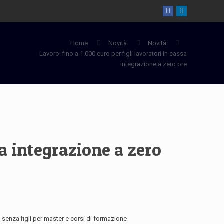
Home
Novità
Novità
Lavoro: fino a 1.000 euro per figli lavoratori in cassa
integrazione a zero ore
sa integrazione a zero
ori senza figli per master e corsi di formazione