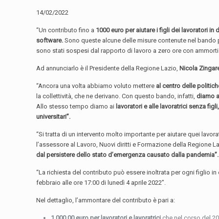
14/02/2022
“Un contributo fino a
1000 euro per aiutare i figli dei lavoratori in 
software.
Sono queste alcune delle misure contenute nel bando pub
sono stati sospesi dal rapporto di lavoro a zero ore con ammortiz
Ad annunciarlo è il Presidente della Regione Lazio,
Nicola Zingare
“Ancora una volta abbiamo voluto mettere
al centro delle politic
la collettività, che ne derivano. Con questo bando, infatti,
diamo ai
Allo stesso tempo diamo ai
lavoratori e alle lavoratrici senza fi
universitari”.
“Si tratta di un intervento molto importante per aiutare quei lavor
l’assessore al Lavoro, Nuovi diritti e Formazione della Regione L
dal persistere dello stato d’emergenza causato dalla pandemia”.
“La richiesta del contributo può essere inoltrata per ogni figlio i
febbraio alle ore 17:00 di lunedì 4 aprile 2022”.
Nel dettaglio, l’ammontare del contributo è pari a:
1.000,00 euro per lavoratori e lavoratrici
che nel corso del 2