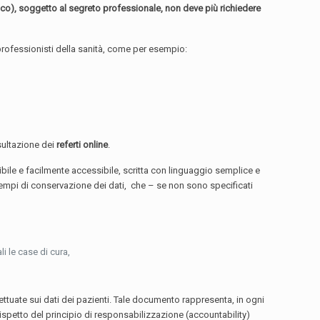
ico), soggetto al segreto professionale, non deve più richiedere
 professionisti della sanità, come per esempio:
nsultazione dei
referti online
.
gibile e facilmente accessibile, scritta con linguaggio semplice e
 tempi di conservazione dei dati, che – se non sono specificati
li le case di cura,
ettuate sui dati dei pazienti. Tale documento rappresenta, in ogni
rispetto del principio di responsabilizzazione (accountability)