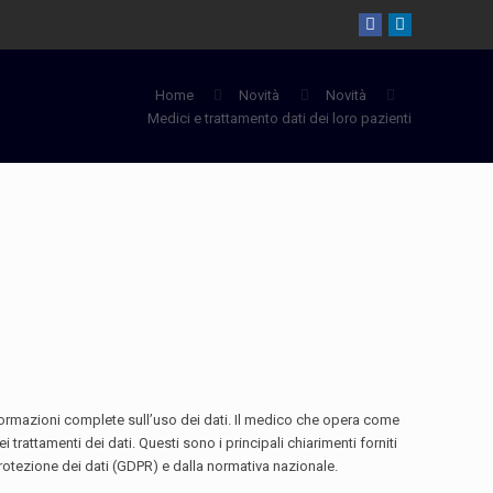
Home
Novità
Novità
Medici e trattamento dati dei loro pazienti
rmazioni complete sull’uso dei dati. Il medico che opera come
trattamenti dei dati. Questi sono i principali chiarimenti forniti
 protezione dei dati (GDPR) e dalla normativa nazionale.