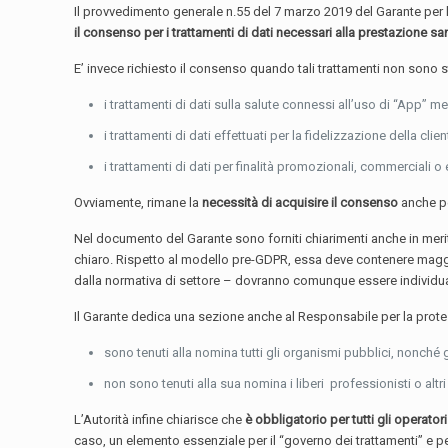
Il provvedimento generale n.55 del 7 marzo 2019 del Garante per l
il consenso per i trattamenti di dati necessari alla prestazione san
E’ invece richiesto il consenso quando tali trattamenti non sono 
i trattamenti di dati sulla salute connessi all’uso di “App” 
i trattamenti di dati effettuati per la fidelizzazione della cl
i trattamenti di dati per finalità promozionali, commerciali o e
Ovviamente, rimane la
necessità di acquisire il consenso
anche per
Nel documento del Garante sono forniti chiarimenti anche in merito
chiaro. Rispetto al modello pre-GDPR, essa deve contenere maggior
dalla normativa di settore – dovranno comunque essere individuati
Il Garante dedica una sezione anche al Responsabile per la prote
sono tenuti alla nomina tutti gli organismi pubblici, nonché gl
non sono tenuti alla sua nomina i liberi professionisti o alt
L’Autorità infine chiarisce che
è obbligatorio per tutti gli operator
caso, un elemento essenziale per il “governo dei trattamenti” e pe