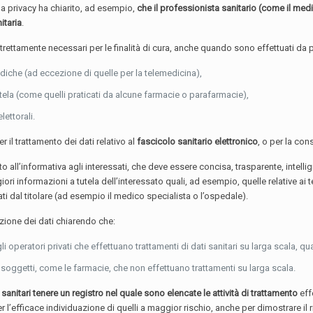
a privacy ha chiarito, ad esempio,
che il professionista sanitario (come il med
itaria
.
strettamente necessari per le finalità di cura, anche quando sono effettuati da
mediche (ad eccezione di quelle per la telemedicina),
ientela (come quelli praticati da alcune farmacie o parafarmacie),
lettorali.
 il trattamento dei dati relativo al
fascicolo sanitario elettronico
, o per la co
 all’informativa agli interessati, che deve essere concisa, trasparente, intelli
i informazioni a tutela dell’interessato quali, ad esempio, quelle relative ai
 dal titolare (ad esempio il medico specialista o l’ospedale).
zione dei dati chiarendo che:
i operatori privati che effettuano trattamenti di dati sanitari su larga scala, qua
ri soggetti, come le farmacie, che non effettuano trattamenti su larga scala.
i sanitari tenere un registro nel quale sono elencate le attività di trattamento
eff
r l’efficace individuazione di quelli a maggior rischio, anche per dimostrare il 