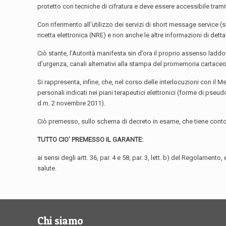
protetto con tecniche di cifratura e deve essere accessibile tra
Con riferimento all’utilizzo dei servizi di short message service (
ricetta elettronica (NRE) e non anche le altre informazioni di det
Ciò stante, l’Autorità manifesta sin d’ora il proprio assenso ladd
d’urgenza, canali alternativi alla stampa del promemoria cartaceo de
Si rappresenta, infine, che, nel corso delle interlocuzioni con il 
personali indicati nei piani terapeutici elettronici (forme di pseu
d.m. 2 novembre 2011).
Ciò premesso, sullo schema di decreto in esame, che tiene conto del
TUTTO CIO’ PREMESSO IL GARANTE:
ai sensi degli artt. 36, par. 4 e 58, par. 3, lett. b) del Regolame
salute.
Chi siamo