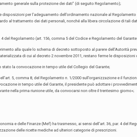
olamento generale sulla protezione dei dati” (di seguito Regolamento);
ante disposizioni per l’adeguamento dell’ordinamento nazionale al Regolamento
ardo al trattamento dei dati personali, nonché alla libera circolazione di tali da
, par. 4 del Regolamento (art. 156, comma 5 del Codice e Regolamento del Garante
nto alla quale lo schema di decreto sottoposto al parere dell’Autorità preve
rializzata di cui al decreto 2 novembre 2011, restano ferme le disposizioni de
stato la convocazione in tempo utile del Collegio del Garante;
ll’art. 5, comma 8, del Regolamento n. 1/2000 sull’organizzazione e il funziona
vocazione in tempo utile del Garante, il presidente può adottare i provvediment
ante nella prima riunione utile, da convocarsi non oltre il trentesimo giorno»;
Economia e delle Finanze (Mef) ha trasmesso, ai sensi dell’art. 36, par. 4 del 
zazione delle ricette mediche ad ulteriori categorie di prescrizioni.