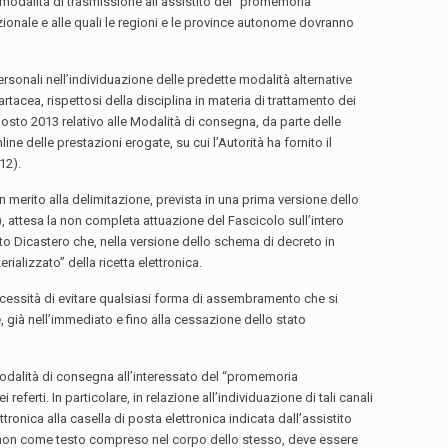
le modalità di trasmissione all’assistito del “promemoria
 nazionale e alle quali le regioni e le province autonome dovranno
ersonali nell’individuazione delle predette modalità alternative
rtacea, rispettosi della disciplina in materia di trattamento dei
agosto 2013 relativo alle Modalità di consegna, da parte delle
ne delle prestazioni erogate, su cui l’Autorità ha fornito il
012).
n merito alla delimitazione, prevista in una prima versione dello
, attesa la non completa attuazione del Fascicolo sull’intero
etto Dicastero che, nella versione dello schema di decreto in
rializzato” della ricetta elettronica.
necessità di evitare qualsiasi forma di assembramento che si
e, già nell’immediato e fino alla cessazione dello stato
 modalità di consegna all’interessato del “promemoria
referti. In particolare, in relazione all’individuazione di tali canali
ronica alla casella di posta elettronica indicata dall’assistito
 e non come testo compreso nel corpo dello stesso, deve essere