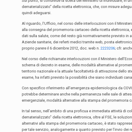
Sul punto, si condivide la scelta del Ministero di individuare, in 
dematerializzato” della ricetta elettronica, che, con misure adeguat
quindi adeguarsi.
Al riguardo, l’Ufficio, nel corso delle interlocuzioni con il Minis
alla consegna del promemoria cartaceo della ricetta elettronica, ev
dati sulla salute, come del resto già normativamente previsto in al
Aziende sanitarie, dei referti medici tramite web, posta elettronica
proprio parere il 6 dicembre 2012, doc. web n.
2223206
; cfr. anch
Nel corso delle richiamate interlocuzioni con il Ministero dell’Eco
schema di decreto in esame, delle modalità alternative al promemo
territorio nazionale e la attuale facoltatività di attivazione dell
esame, ha infatti previsto la possibilità che siano individuati cana
Con specifico riferimento all’emergenza epidemiologica da COVID-1
potrebbe determinare anche nella permanenza nelle sale di attesa de
emergenziale, modalità alternative alla stampa del promemoria ca
In tal senso, nell’ambito di una proficua e immediata attività di 
dematerializzato” della ricetta elettronica, oltre al FSE, le soluzion
alternativi alla stampa del promemoria cartaceo, è stato rappresent
per tale servizio, analogamente a quanto previsto per l’invio de