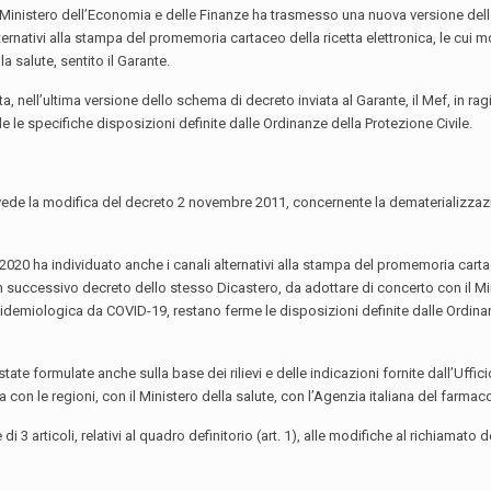
 Ministero dell’Economia e delle Finanze ha trasmesso una nuova versione dell
ernativi alla stampa del promemoria cartaceo della ricetta elettronica, le cui m
 salute, sentito il Garante.
ata, nell’ultima versione dello schema di decreto inviata al Garante, il Mef, i
e le specifiche disposizioni definite dalle Ordinanze della Protezione Civile.
vede la modifica del decreto 2 novembre 2011, concernente la dematerializzaz
2020 ha individuato anche i canali alternativi alla stampa del promemoria carta
un successivo decreto dello stesso Dicastero, da adottare di concerto con il Mini
idemiologica da COVID-19, restano ferme le disposizioni definite dalle Ordinanz
te formulate anche sulla base dei rilievi e delle indicazioni fornite dall’Uffici
con le regioni, con il Ministero della salute, con l’Agenzia italiana del farmaco (
 articoli, relativi al quadro definitorio (art. 1), alle modifiche al richiamato