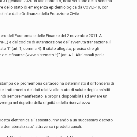
ta 31 gennaio 2020. In tale contesto, nella versione dello schema
durare dello stato di emergenza epidemiologica da COVID-19, con
finite dalle Ordinanze della Protezione Civile.
istero dell’Economia e delle Finanze del 2 novembre 2011. A
(NRE) e del codice di autenticazione dell’avvenuta transazione. Il
to 1” (art. 1, comma 4). Il citato allegato, precisa che gli
delle finanze (www.sistemats.it)” (art. 4.1. Altri canali per la
.
lla stampa del promemoria cartaceo ha determinato il diffondersi di
l trattamento dei dati relativi allo stato di salute degli assistiti
quindi sempre manifestato la propria disponibilità ad avviare un
avvenga nel rispetto della dignità e della riservatezza
icetta elettronica all’assistito, rinviando a un successivo decreto
a dematerializzato” attraverso i predetti canali.