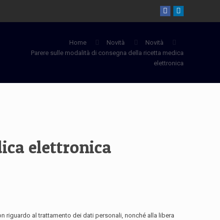
Home
Novità
Novità
Parere sulle modalità di consegna della ricetta medica
elettronica
ica elettronica
 riguardo al trattamento dei dati personali, nonché alla libera