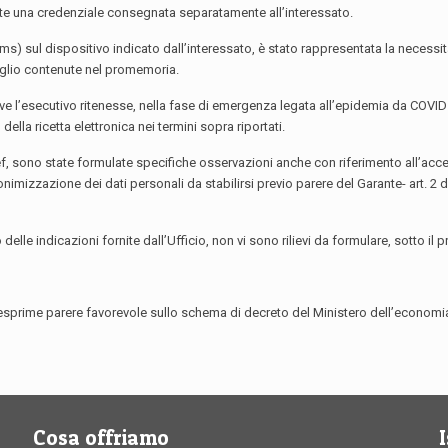
mite una credenziale consegnata separatamente all’interessato.
sms) sul dispositivo indicato dall’interessato, è stato rappresentata la necessità
taglio contenute nel promemoria.
ove l’esecutivo ritenesse, nella fase di emergenza legata all’epidemia da COVID
lla ricetta elettronica nei termini sopra riportati.
Mef, sono state formulate specifiche osservazioni anche con riferimento all’acces
donimizzazione dei dati personali da stabilirsi previo parere del Garante- art. 2
le indicazioni fornite dall’Ufficio, non vi sono rilievi da formulare, sotto il pr
nto, esprime parere favorevole sullo schema di decreto del Ministero dell’economi
Cosa offriamo