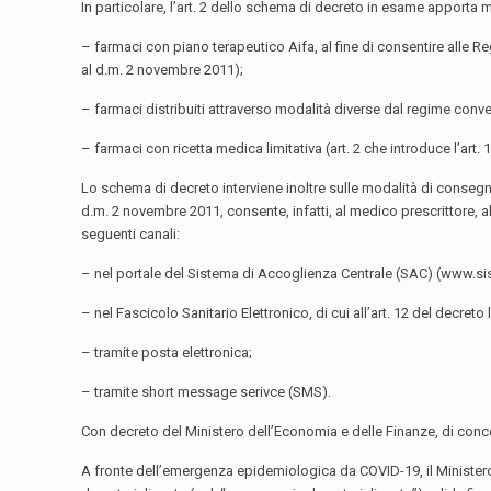
In particolare, l’art. 2 dello schema di decreto in esame apporta
– farmaci con piano terapeutico Aifa, al fine di consentire alle Regi
al d.m. 2 novembre 2011);
– farmaci distribuiti attraverso modalità diverse dal regime conven
– farmaci con ricetta medica limitativa (art. 2 che introduce l’art.
Lo schema di decreto interviene inoltre sulle modalità di consegna
d.m. 2 novembre 2011, consente, infatti, al medico prescrittore, al
seguenti canali:
– nel portale del Sistema di Accoglienza Centrale (SAC) (www.sist
– nel Fascicolo Sanitario Elettronico, di cui all’art. 12 del decret
– tramite posta elettronica;
– tramite short message serivce (SMS).
Con decreto del Ministero dell’Economia e delle Finanze, di concert
A fronte dell’emergenza epidemiologica da COVID-19, il Ministero