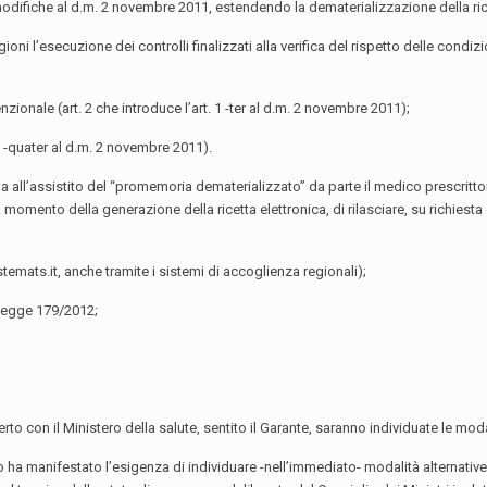
 modifiche al d.m. 2 novembre 2011, estendendo la dematerializzazione della rice
oni l’esecuzione dei controlli finalizzati alla verifica del rispetto delle condizio
zionale (art. 2 che introduce l’art. 1 -ter al d.m. 2 novembre 2011);
 1 -quater al d.m. 2 novembre 2011).
 all’assistito del “promemoria dematerializzato” da parte il medico prescrittore
 momento della generazione della ricetta elettronica, di rilasciare, su richiesta 
emats.it, anche tramite i sistemi di accoglienza regionali);
o legge 179/2012;
o con il Ministero della salute, sentito il Garante, saranno individuate le modal
 ha manifestato l’esigenza di individuare -nell’immediato- modalità alternativ