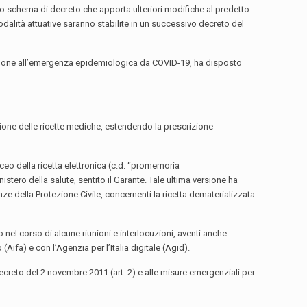
o schema di decreto che apporta ulteriori modifiche al predetto
odalità attuative saranno stabilite in un successivo decreto del
n ragione all’emergenza epidemiologica da COVID-19, ha disposto
ione delle ricette mediche, estendendo la prescrizione
ceo della ricetta elettronica (c.d. “promemoria
stero della salute, sentito il Garante. Tale ultima versione ha
e della Protezione Civile, concernenti la ricetta dematerializzata
o nel corso di alcune riunioni e interlocuzioni, aventi anche
Aifa) e con l’Agenzia per l’Italia digitale (Agid).
 decreto del 2 novembre 2011 (art. 2) e alle misure emergenziali per