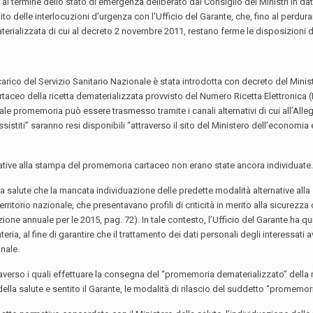
al termine dello stato di emergenza deliberato dal Consiglio dei Ministri in da
uito delle interlocuzioni d’urgenza con l’Ufficio del Garante, che, fino al per
aterializzata di cui al decreto 2 novembre 2011, restano ferme le disposizioni de
 carico del Servizio Sanitario Nazionale è stata introdotta con decreto del Min
cartaceo della ricetta dematerializzata provvisto del Numero Ricetta Elettronica 
ale promemoria può essere trasmesso tramite i canali alternativi di cui all’Allega
sistiti” saranno resi disponibili “attraverso il sito del Ministero dell’economia e 
native alla stampa del promemoria cartaceo non erano state ancora individuate
ella salute che la mancata individuazione delle predette modalità alternative a
ritorio nazionale, che presentavano profili di criticità in merito alla sicurezza de
azione annuale per le 2015, pag. 72). In tale contesto, l’Ufficio del Garante ha 
ria, al fine di garantire che il trattamento dei dati personali degli interessati 
onale.
raverso i quali effettuare la consegna del “promemoria dematerializzato” della r
ella salute e sentito il Garante, le modalità di rilascio del suddetto “promemori