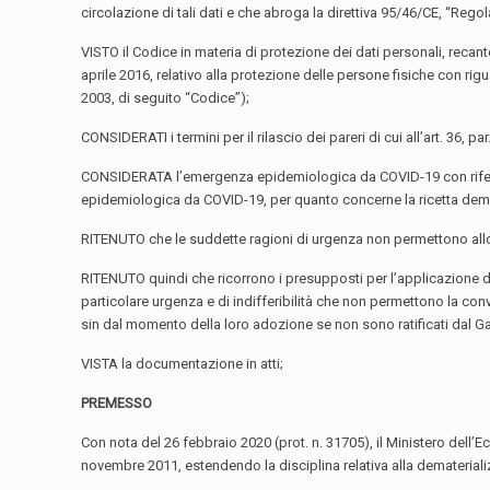
circolazione di tali dati e che abroga la direttiva 95/46/CE, “Reg
VISTO il Codice in materia di protezione dei dati personali, rec
aprile 2016, relativo alla protezione delle persone fisiche con rigu
2003, di seguito “Codice”);
CONSIDERATI i termini per il rilascio dei pareri di cui all’art. 36
CONSIDERATA l’emergenza epidemiologica da COVID-19 con riferime
epidemiologica da COVID-19, per quanto concerne la ricetta demate
RITENUTO che le suddette ragioni di urgenza non permettono allo 
RITENUTO quindi che ricorrono i presupposti per l’applicazione de
particolare urgenza e di indifferibilità che non permettono la con
sin dal momento della loro adozione se non sono ratificati dal Gar
VISTA la documentazione in atti;
PREMESSO
Con nota del 26 febbraio 2020 (prot. n. 31705), il Ministero dell’
novembre 2011, estendendo la disciplina relativa alla dematerializ