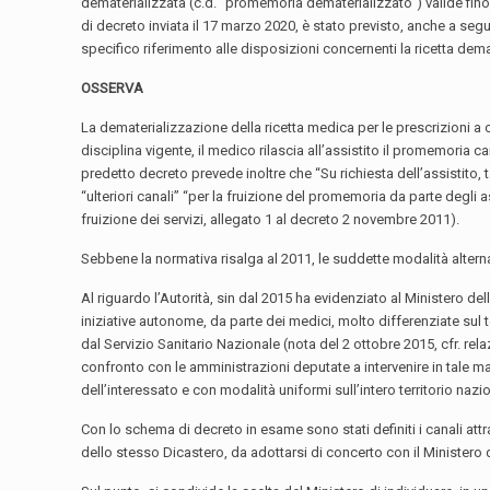
dematerializzata (c.d. “promemoria dematerializzato”) valide fino 
di decreto inviata il 17 marzo 2020, è stato previsto, anche a seg
specifico riferimento alle disposizioni concernenti la ricetta dem
OSSERVA
La dematerializzazione della ricetta medica per le prescrizioni a
disciplina vigente, il medico rilascia all’assistito il promemoria 
predetto decreto prevede inoltre che “Su richiesta dell’assistito, t
“ulteriori canali” “per la fruizione del promemoria da parte degli as
fruizione dei servizi, allegato 1 al decreto 2 novembre 2011).
Sebbene la normativa risalga al 2011, le suddette modalità alter
Al riguardo l’Autorità, sin dal 2015 ha evidenziato al Ministero d
iniziative autonome, da parte dei medici, molto differenziate sul ter
dal Servizio Sanitario Nazionale (nota del 2 ottobre 2015, cfr. rel
confronto con le amministrazioni deputate a intervenire in tale mate
dell’interessato e con modalità uniformi sull’intero territorio nazi
Con lo schema di decreto in esame sono stati definiti i canali att
dello stesso Dicastero, da adottarsi di concerto con il Ministero d