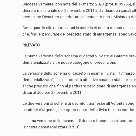
Successivamente, con nota del 17 marzo 2020 (prot. n. 39766), il
decreto ministeriale del 2 novembre 2011 individuando i canali alt
medesimo Dicastero da adottarsi di concerto con il Ministero della
Con riguardo alle disposizioni in materia di ricetta dematerializz
che, fino al perdurare del predetto stato di emergenza, sono valid
RILEVATO
La prima versione dello schema di decreto inviato al Garante pre
dematerializzata a tre nuove categorie di prescrizioni.
La versione dello schema di decreto in esame inviata il 17 marzo 
dematerializzato”), le cui modalità attuative saranno stabilite in 
anche previsto che, fino al perdurare dello stato di emergenza ep
di cui al decreto 2 novembre 2011.
Le due versioni di schemi di decreto trasmesse all’Autorità sono sta
carattere d’urgenza, e tengono conto dell’attività tecnica condotta 
L’ultima versione dello schema di decreto trasmessa si compone di 3
la ricetta dematerializzata (art. 3).