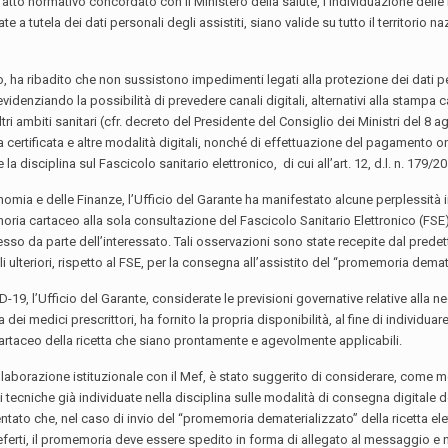
un atto normativo concordato con il Ministero della salute, l’individuazione del
e a tutela dei dati personali degli assistiti, siano valide su tutto il territorio
tero, ha ribadito che non sussistono impedimenti legati alla protezione dei dati p
idenziando la possibilità di prevedere canali digitali, alternativi alla stampa ca
tri ambiti sanitari (cfr. decreto del Presidente del Consiglio dei Ministri del 8 
 certificata e altre modalità digitali, nonché di effettuazione del pagamento onli
e la disciplina sul Fascicolo sanitario elettronico, di cui all’art. 12, d.l. n. 179/2
nomia e delle Finanze, l’Ufficio del Garante ha manifestato alcune perplessità i
ria cartaceo alla sola consultazione del Fascicolo Sanitario Elettronico (FSE)
o stesso da parte dell’interessato. Tali osservazioni sono state recepite dal pred
li ulteriori, rispetto al FSE, per la consegna all’assistito del “promemoria demate
9, l’Ufficio del Garante, considerate le previsioni governative relative alla 
i medici prescrittori, ha fornito la propria disponibilità, al fine di individuar
rtaceo della ricetta che siano prontamente e agevolmente applicabili.
collaborazione istituzionale con il Mef, è stato suggerito di considerare, come
i tecniche già individuate nella disciplina sulle modalità di consegna digitale dei 
ato che, nel caso di invio del “promemoria dematerializzato” della ricetta elett
i referti, il promemoria deve essere spedito in forma di allegato al messaggio