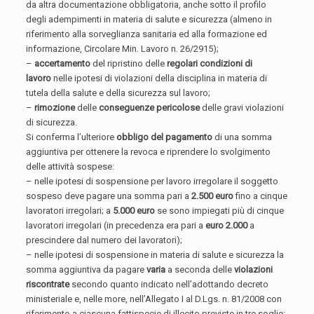
da altra documentazione obbligatoria, anche sotto il profilo
degli adempimenti in materia di salute e sicurezza (almeno in
riferimento alla sorveglianza sanitaria ed alla formazione ed
informazione, Circolare Min. Lavoro n. 26/2915);
–
accertamento
del ripristino delle
regolari condizioni di
lavoro
nelle ipotesi di violazioni della disciplina in materia di
tutela della salute e della sicurezza sul lavoro;
–
rimozione
delle
conseguenze pericolose
delle gravi violazioni
di sicurezza.
Si conferma l’ulteriore
obbligo del pagamento
di una somma
aggiuntiva per ottenere la revoca e riprendere lo svolgimento
delle attività sospese:
– nelle ipotesi di sospensione per lavoro irregolare il soggetto
sospeso deve pagare una somma pari a
2.500 euro
fino a cinque
lavoratori irregolari; a
5.000 euro
se sono impiegati più di cinque
lavoratori irregolari (in precedenza era pari a
euro 2.000
a
prescindere dal numero dei lavoratori);
– nelle ipotesi di sospensione in materia di salute e sicurezza la
somma aggiuntiva da pagare
varia
a seconda delle
violazioni
riscontrate
secondo quanto indicato nell’adottando decreto
ministeriale e, nelle more, nell’Allegato I al D.Lgs. n. 81/2008 con
riferimento a ciascuna fattispecie di illecito previste in tre soglie: