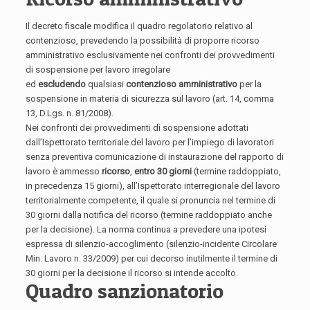
Il decreto fiscale modifica il quadro regolatorio relativo al
contenzioso, prevedendo la possibilità di proporre ricorso
amministrativo esclusivamente nei confronti dei provvedimenti
di sospensione per lavoro irregolare
ed
escludendo
qualsiasi
contenzioso amministrativo
per la
sospensione in materia di sicurezza sul lavoro (art. 14, comma
13, D.Lgs. n. 81/2008).
Nei confronti dei provvedimenti di sospensione adottati
dall’Ispettorato territoriale del lavoro per l’impiego di lavoratori
senza preventiva comunicazione di instaurazione del rapporto di
lavoro è ammesso
ricorso
,
entro 30 giorni
(termine raddoppiato,
in precedenza 15 giorni), all’Ispettorato interregionale del lavoro
territorialmente competente, il quale si pronuncia nel termine di
30 giorni dalla notifica del ricorso (termine raddoppiato anche
per la decisione). La norma continua a prevedere una ipotesi
espressa di silenzio-accoglimento (silenzio-incidente Circolare
Min. Lavoro n. 33/2009) per cui decorso inutilmente il termine di
30 giorni per la decisione il ricorso si intende accolto.
Quadro sanzionatorio