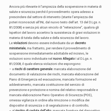
Ancora più rilevante è l’ampiezza della sospensione in materia di
salute e sicurezza perché il provvedimento opera adesso a
prescindere dal settore di intervento (stante l’ampiezza dei
poteri riconosciuti all’INL dal nuovo testo dell’art. 13 del D.Lgs. n.
81/2008) e senza più alcun vincolo di “reiterazione”, qualora gli
Ispettori del lavoro accertino la sussistenza di gravi violazioni in
materia di tutela della salute e della sicurezza del lavoro.
Le
violazioni
devono essere individuate da un
decreto
ministeriale
, ma frattanto, per rendere il provvedimento di
sospensione immediatamente adottabile ed incisivo, le
violazioni sono individuate nel
nuovo Allegato
I al D.Lgs. n.
81/2008, il quale elenca violazioni che espongono:
– a
rischi di carattere generale
: mancata elaborazione del
documento di valutazione dei rischi, mancata elaborazione del
Piano di Emergenza ed evacuazione, mancata formazione ed
addestramento, mancata costituzione del servizio di
prevenzione e protezione e nomina del relativo responsabile e
mancata elaborazione Piano Operativo di Sicurezza (POS),
omessa vigilanza in ordine alla rimozione o modifica dei
dispositivi di sicurezza o di segnalazione o di controllo;
– al
rischio di caduta dall’alto
: mancata fornitura del dispositivo