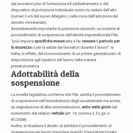
dai lavoratori privi di formazione ed addestramento o del
dispositivo di protezione individuale contro le cadute dall’alto
(numeri 3 e 6 del nuovo Allegato I, nelle more dell’adozione del
decreto ministeriale).
Assolutamente importante la previsione secondo cui insieme al
provvedimento di sospensione dell’attività imprenditoriale l’INL
“può imporre
specifiche misure
atte a far
cessare
il
pericolo per
la sicurezza
o per la salute dei lavoratori durante il lavoro”: si
tratta, in effetti, del riconoscimento di un potere generalizzato di
disposizione agli Ispettori del lavoro nella materia
prevenzionistica.
Adottabilità della
sospensione
La novella legislativa conferma che l’INL adotta il provvedimento
di sospensione nell’immediatezza degli accertamenti ma anche,
su segnalazione di altre amministrazioni,
entro sette giorni
dal
ricevimento del relativo
verbale
(art. 14, comma 3, D.Lgs. n.
81/2008).
Inoltre, si ribadisce il divieto di adottare il provvedimento di
sospensione per lavoro irregolare quando il lavoratore trovato