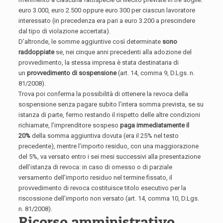
euro 3.000, euro 2.500 oppure euro 300 per ciascun lavoratore
interessato (in precedenza era pari a euro 3.200 a prescindere
dal tipo di violazione accertata).
D’altronde, le somme aggiuntive così determinate
sono
raddoppiate
se, nei cinque anni precedenti alla adozione del
provvedimento, la stessa impresa è stata destinataria di
un
provvedimento di sospensione
(art. 14, comma 9, D.Lgs. n.
81/2008).
Trova poi conferma la possibilità di ottenere la revoca della
sospensione senza pagare subito l’intera somma prevista, se su
istanza di parte, fermo restando il rispetto delle altre condizioni
richiamate, l’imprenditore sospeso
paga
immediatamente il
20%
della somma aggiuntiva dovuta (era il 25% nel testo
precedente), mentre l’importo residuo, con una maggiorazione
del 5%, va versato entro i sei mesi successivi alla presentazione
dell’istanza di revoca: in caso di omesso o di parziale
versamento dell’importo residuo nel termine fissato, il
provvedimento di revoca costituisce titolo esecutivo per la
riscossione dell’importo non versato (art. 14, comma 10, D.Lgs.
n. 81/2008).
Ricorso amministrativo