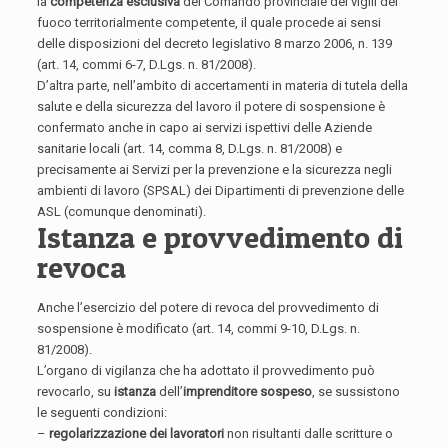
la
competenza esclusiva
del Comando provinciale dei vigili del
fuoco territorialmente competente, il quale procede ai sensi
delle disposizioni del decreto legislativo 8 marzo 2006, n. 139
(art. 14, commi 6-7, D.Lgs. n. 81/2008).
D’altra parte, nell’ambito di accertamenti in materia di tutela della
salute e della sicurezza del lavoro il potere di sospensione è
confermato anche in capo ai servizi ispettivi delle Aziende
sanitarie locali (art. 14, comma 8, D.Lgs. n. 81/2008) e
precisamente ai Servizi per la prevenzione e la sicurezza negli
ambienti di lavoro (SPSAL) dei Dipartimenti di prevenzione delle
ASL (comunque denominati).
Istanza e provvedimento di
revoca
Anche l’esercizio del potere di revoca del provvedimento di
sospensione è modificato (art. 14, commi 9-10, D.Lgs. n.
81/2008).
L’organo di vigilanza che ha adottato il provvedimento può
revocarlo, su
istanza
dell’
imprenditore sospeso
, se sussistono
le seguenti condizioni:
–
regolarizzazione dei lavoratori
non risultanti dalle scritture o