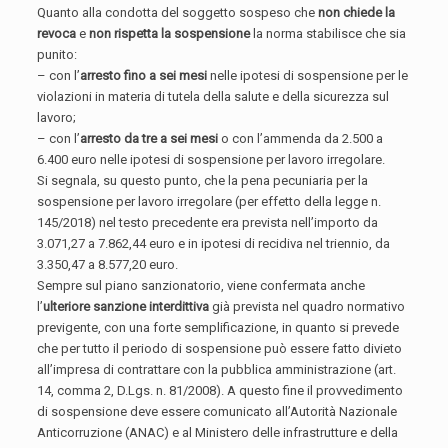
Quanto alla condotta del soggetto sospeso che
non chiede la
revoca
e
non rispetta la sospensione
la norma stabilisce che sia
punito:
– con l’
arresto fino a sei mesi
nelle ipotesi di sospensione per le
violazioni in materia di tutela della salute e della sicurezza sul
lavoro;
– con l’
arresto da tre a sei mesi
o con l’ammenda da 2.500 a
6.400 euro nelle ipotesi di sospensione per lavoro irregolare.
Si segnala, su questo punto, che la pena pecuniaria per la
sospensione per lavoro irregolare (per effetto della legge n.
145/2018) nel testo precedente era prevista nell’importo da
3.071,27 a 7.862,44 euro e in ipotesi di recidiva nel triennio, da
3.350,47 a 8.577,20 euro.
Sempre sul piano sanzionatorio, viene confermata anche
l’
ulteriore sanzione interdittiva
già prevista nel quadro normativo
previgente, con una forte semplificazione, in quanto si prevede
che per tutto il periodo di sospensione può essere fatto divieto
all’impresa di contrattare con la pubblica amministrazione (art.
14, comma 2, D.Lgs. n. 81/2008). A questo fine il provvedimento
di sospensione deve essere comunicato all’Autorità Nazionale
Anticorruzione (ANAC) e al Ministero delle infrastrutture e della