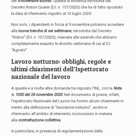
del
9 novembre scorso
. Questa la modifica introdotta dal
Decreto Ristori Quater (D.l. n. 157/2020) che ha di fatto spostato
la data di riferimento rispetto al 13 luglio 2020.
Non solo, i dipendenti in forza al 9 novembre potranno accedere
alla
nuova tranche di sei settimane
, introdotta dal Decreto
“Ristori” (D.l. n. 137/2020), riservata alle aziende che abbiano
completamente esaurito le diciotto settimane di cui al D.l.
“Agosto”
Lavoro notturno: obblighi, regole e
ultimi chiarimenti dell’Ispettorato
nazionale del lavoro
A queste e a molte altre domande ha risposto l’INL, con la
Nota
n. 1050 del 26 novembre 2020
. Nel documento di prassi, infatti,
l’Ispettorato Nazionale del Lavoro ha fornito alcuni chiarimenti in
merito alla definizione di “lavoratore notturno”, anche in
riferimento all’ambito di intervento riconosciuto in materia
alla
contrattazione collettiva
.
In particolare, in presenza di regolamentazione della