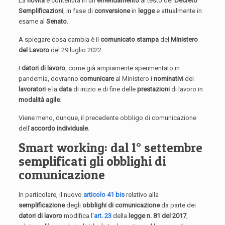
La
novità
è contenuta in un
emendamento
al testo del
Decreto
Semplificazioni
, in fase di
conversione
in
legge
e attualmente in
esame al
Senato
.
A spiegare cosa cambia è il
comunicato stampa
del
Ministero
del Lavoro
del 29 luglio 2022.
I
datori di lavoro
, come già ampiamente sperimentato in
pandemia, dovranno
comunicare
al Ministero i
nominativi
dei
lavoratori
e la
data
di inizio e di fine delle
prestazioni
di lavoro in
modalità agile
.
Viene meno, dunque, il precedente obbligo di comunicazione
dell’
accordo individuale
.
Smart working: dal 1° settembre
semplificati gli obblighi di
comunicazione
In particolare, il nuovo
articolo 41 bis
relativo alla
semplificazione
degli
obblighi di comunicazione
da parte dei
datori di lavoro
modifica l’
art. 23
della
legge n. 81 del 2017
,