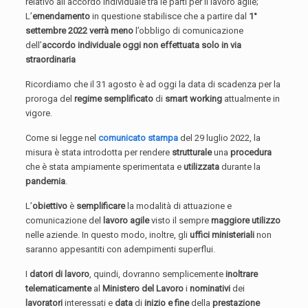
relativo all’accordo individuale tra le parti per il lavoro agile;
L’
emendamento
in questione stabilisce che a partire dal
1°
settembre 2022
verrà meno
l’obbligo di comunicazione
dell’
accordo individuale oggi non effettuata solo in via
straordinaria
Ricordiamo che il 31 agosto è ad oggi la data di scadenza per la
proroga del
regime semplificato
di
smart working
attualmente in
vigore.
Come si legge nel
comunicato stampa
del 29 luglio 2022, la
misura è stata introdotta per rendere
strutturale
una
procedura
che è stata ampiamente sperimentata e
utilizzata
durante la
pandemia
.
L’
obiettivo
è
semplificare
la modalità di attuazione e
comunicazione del
lavoro agile
visto il sempre
maggiore utilizzo
nelle aziende. In questo modo, inoltre, gli
uffici ministeriali
non
saranno appesantiti con adempimenti superflui.
I
datori di lavoro
, quindi, dovranno semplicemente
inoltrare
telematicamente
al
Ministero del Lavoro
i
nominativi
dei
lavoratori
interessati e
data
di
inizio e fine
della
prestazione